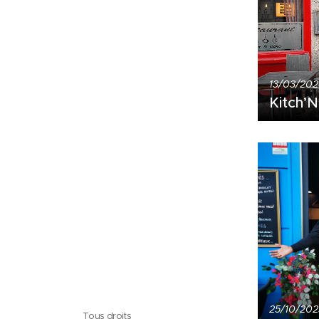
13/03/20
Kitch’N
25/10/202
Tous droits