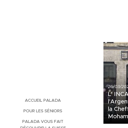
26/03/20
L' INCA
ACCUEIL PALADA
l'Argen
la Chef
POUR LES SÉNIORS
Moham
PALADA VOUS FAIT