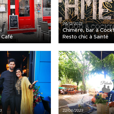
06/12/2023
Chimère, bar à Cockt
24
 Café
Resto chic à Sainté
3
22/06/2023