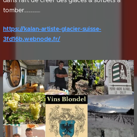
dans l'art de créer des glaces & sorbets à
tomber...............
https://kalan-artiste-glacier-suisse-
3fd16b.webnode.fr/