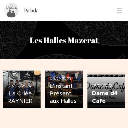
Palada
Les Halles Mazerat
06/11/2023
L'Instant
19/11/2022
09/07/2024
Dame d4
La Criée
Présent,
Café
RAYNIER
aux Halles