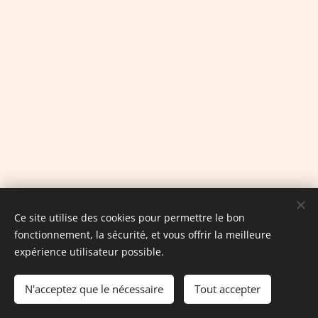
Ce site utilise des cookies pour permettre le bon
Palada
Blog
Tous droits réservés
,
fonctionnement, la sécurité, et vous offrir la meilleure
www.palada.fr
expérience utilisateur possible.
Contact blogueur :
contact.palada@gmail.com
N'acceptez que le nécessaire
Tout accepter
Cookies