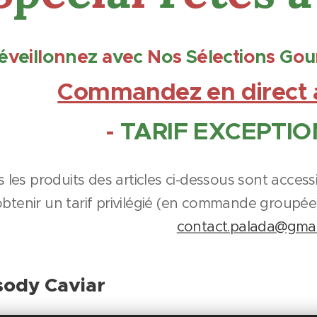
é
v
e
i
l
l
o
n
n
e
z
a
v
e
c
N
o
s
S
é
l
e
c
t
i
o
n
s
G
o
u
Commandez
en direct
-
TARIF
EXCEPTI
 les produits des articles ci-dessous sont acces
obtenir un tarif privilégié (en commande groupé
contact.palada@gmai
ody Caviar