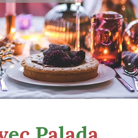
v
e
c
P
a
l
a
d
a