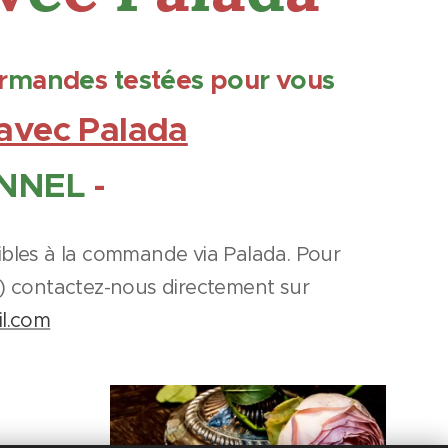
r
m
a
n
d
e
s
t
e
s
t
é
e
s
p
o
u
r
v
o
u
s
 avec Palada
ONNEL
-
sibles à la commande via Palada. Pour
e) contactez-nous directement sur
l.com