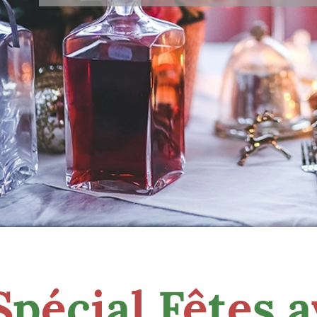
S
p
é
c
i
a
l
F
ê
t
e
s
a