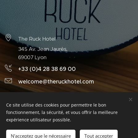
The Ruck Hotel
345 Av. Jean Jaurès,
69007 Lyon
+33 (0)4 28 38 69 00
welcome@theruckhotel.com
Ce site utilise des cookies pour permettre le bon
Palada
Blog
Tous droits réservés
,
fonctionnement, la sécurité, et vous offrir la meilleure
www.palada.fr
expérience utilisateur possible.
Contact blogueur :
contact.palada@gmail.com
N'acceptez que le nécessaire
Tout accepter