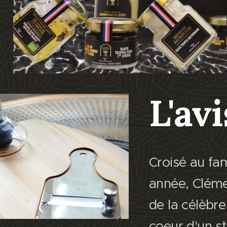
L'av
Croisé au fa
année, Cléme
de la célèbr
coeur d'un st