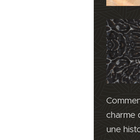
Comment
charme 
une hist