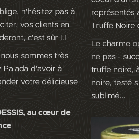
lige, n'hésitez pas à
représentés 
citer, vos clients en
Truffe Noire
ront, c'est sûr !!!
Le charme o
 nous sommes très
ne pas - succ
z Palada d'avoir à
truffe noire, 
der votre délicieuse
noire, testé
sublimé...
ESSIS, au cœur de
ence