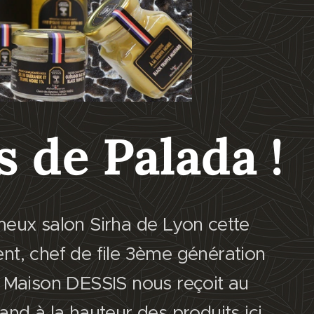
is de Palada !
meux salon Sirha de Lyon cette
nt, chef de file 3ème génération
e Maison DESSIS nous reçoit au
and à la hauteur des produits ici