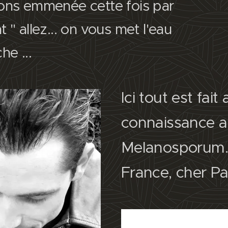
ons emmenée cette fois par
 " allez... on vous met l'eau
he ...
Ici tout est fai
connaissance a
Melanosporum..
France, cher P