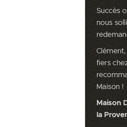
Succès ob
nous solli
redemande
Clément,
fiers che
recomman
Maison !
Maison D
la Prov