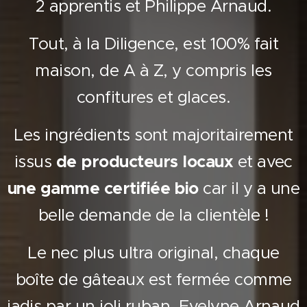
2 apprentis et Philippe Arnaud.
Tout, à la Diligence, est 100% fait
maison, de A à Z, y compris les
confitures et glaces.
Les ingrédients sont majoritairement
issus
de producteurs locaux
et avec
une gamme certifiée bio
car il y a une
belle demande de la clientèle !
Le nec plus ultra original, chaque
boîte de gâteaux est fermée comme
jadis par un joli ruban, Evelyne Arnaud