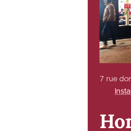
7 rue d
Ins
Ho