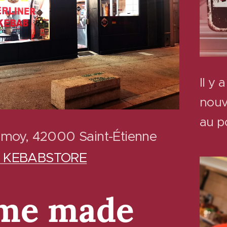
Il y
nouv
au po
ormoy, 42000 Saint-Étienne
ta KEBABSTORE
me made