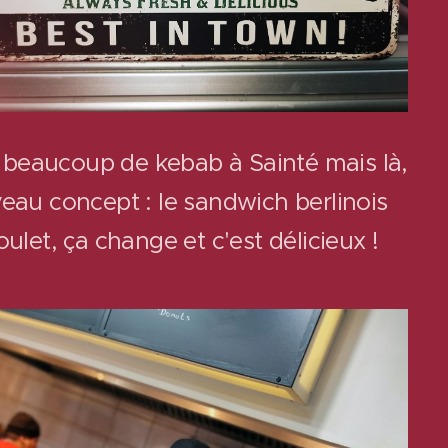
 a beaucoup de kebab à Sainté mais là,
eau concept : le sandwich berlinois
ulet, ça change et c'est délicieux !