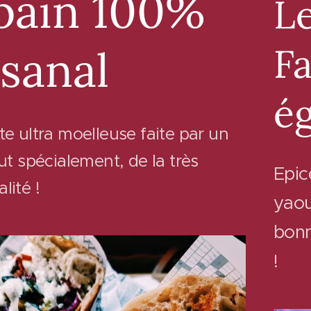
pain 100%
Le
Fa
isanal
ég
te ultra moelleuse faite par un
ut spécialement, de la très
Epic
lité !
yaou
bonn
!