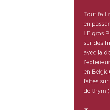
Tout fait 
en passant
LE gros P
sur des f
avec la do
l'extérie
en Belgiq
faites su
de thym (