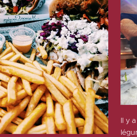
Il y
légu