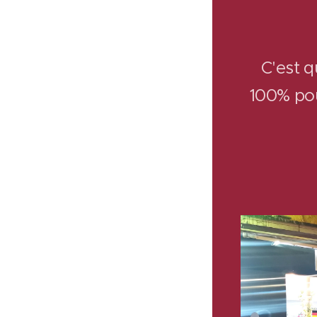
Kebab 
C'est q
100% pou