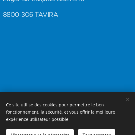
8800-306 TAVIRA
Ce site utilise des cookies pour permettre le bon
Palada
Blog
Tous droits réservés
,
fonctionnement, la sécurité, et vous offrir la meilleure
www.palada.fr
expérience utilisateur possible.
Contact blogueur :
contact.palada@gmail.com