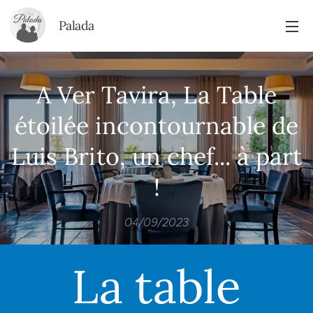
Palada
A Ver Tavira, La Table
étoilée incontournable de
Luis Brito, un chef... à part
!
04/09/2023
La table