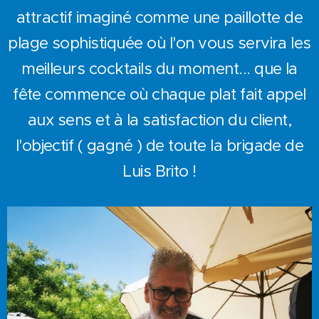
attractif imaginé comme une paillotte de
plage sophistiquée où l'on vous servira les
meilleurs cocktails du moment... que la
fête commence où chaque plat fait appel
aux sens et à la satisfaction du client,
l'objectif ( gagné ) de toute la brigade de
Luis Brito !